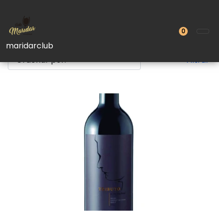
TIENDA
Vinos con estuches
0
maridarclub
Filtrar