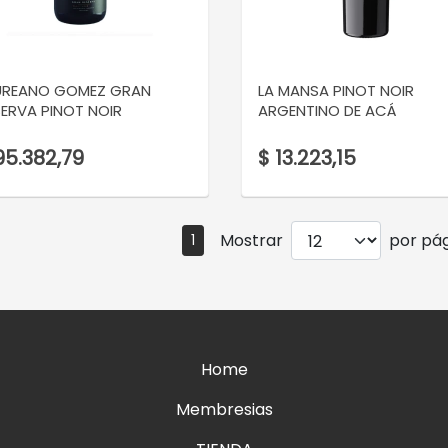
VER DETALLE
VER DETALLE
UREANO GOMEZ GRAN
LA MANSA PINOT NOIR
SERVA PINOT NOIR
ARGENTINO DE ACÁ
95.382,79
$ 13.223,15
Mostrar
por pág
1
Home
Membresias