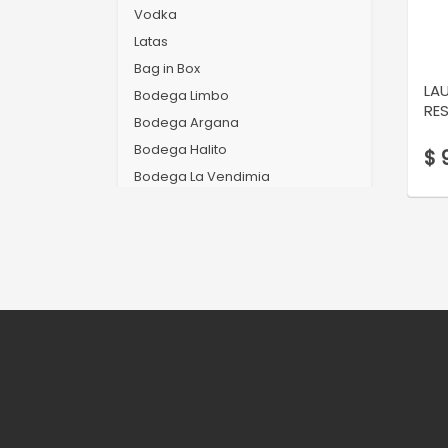
Vodka
Latas
Bag in Box
LA
Bodega Limbo
RE
Bodega Argana
Bodega Halito
$ 
Bodega La Vendimia
Bodega Simonassi
Bodega Piattelli
Bodega Jean Rivier
Bodega Vasija Secreta
Bodega La Mansa
Bodega Laureano Gomez
Bodega Cabrito Negro
Bodega Ejes
Bodega Haarth
ACCESORIOS DE VINO