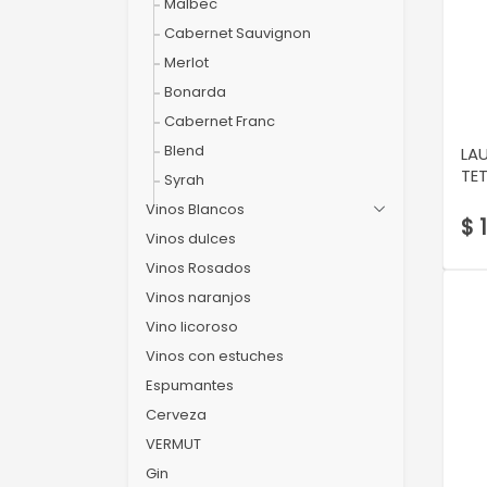
Malbec
Cabernet Sauvignon
Merlot
Bonarda
Cabernet Franc
Blend
LA
TET
Syrah
Vinos Blancos
$ 
Vinos dulces
Vinos Rosados
Vinos naranjos
Vino licoroso
Vinos con estuches
Espumantes
Cerveza
VERMUT
Gin